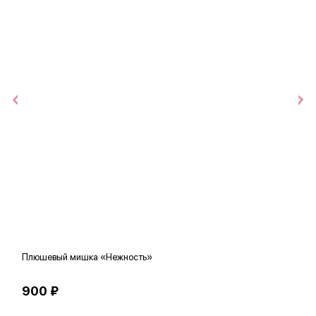
Плюшевый мишка «Нежность»
В
900 ₽
5