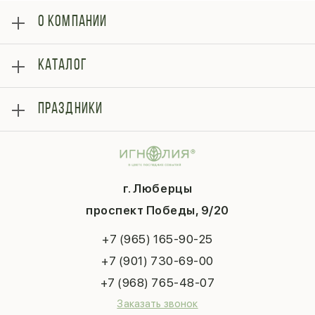
О КОМПАНИИ
О нас
КАТАЛОГ
Оплата
Отзывы
Розы
Блог
ПРАЗДНИКИ
Букеты
Гарантии
Композиции
Контакты
14 февраля
Подарки
Доставка
День матери
Шарики
Вопросы и ответы
1 сентября
Хиты продаж
Система скидок
г. Люберцы
День учителя
Букет невесты
Конфиденциальность
Новый год
проспект Победы, 9/20
Сухоцветы
Публичная оферта
Пасха
Повод
Наша публикация
+7 (965) 165-90-25
Последний звонок
Выпускной
+7 (901) 730-69-00
Татьянин день
+7 (968) 765-48-07
Заказать звонок