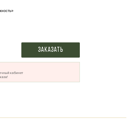
жность»
Ваше фото в букете
500 ₽
Заказать
ичный кабинет
каза!