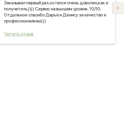
Заказывал первый раз,остался очень доволен,как и
П
получатель)))) Сервис на высшем уровне, 10/10.
Б
Отдельное спасибо Дарье и Денису за качество и
С
профессионализм)))
р
Читать отзыв
Ч