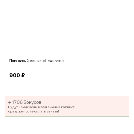
Плюшевый мишка «Нежность»
В
900 ₽
5
+ 1706 Бонусов
Будут начислены в ваш личный кабинет
сразу же после оплаты заказа!