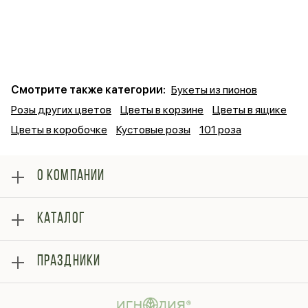
Смотрите также категории:
Букеты из пионов
Розы других цветов
Цветы в корзине
Цветы в ящике
Цветы в коробочке
Кустовые розы
101 роза
О КОМПАНИИ
О нас
КАТАЛОГ
Оплата
Отзывы
Розы
Блог
ПРАЗДНИКИ
Букеты
Гарантии
Композиции
Контакты
14 февраля
Подарки
Доставка
День матери