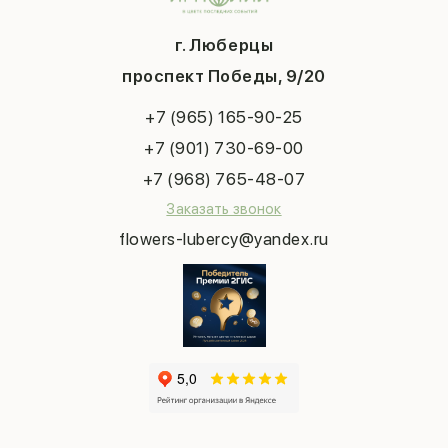
Шарики
Вопросы и ответы
1 сентября
Хиты продаж
Система скидок
г. Люберцы
День учителя
Букет невесты
Конфиденциальность
Новый год
проспект Победы, 9/20
Сухоцветы
Публичная оферта
Пасха
Повод
Наша публикация
+7 (965) 165-90-25
Последний звонок
Выпускной
+7 (901) 730-69-00
Татьянин день
+7 (968) 765-48-07
Заказать звонок
flowers-lubercy@yandex.ru