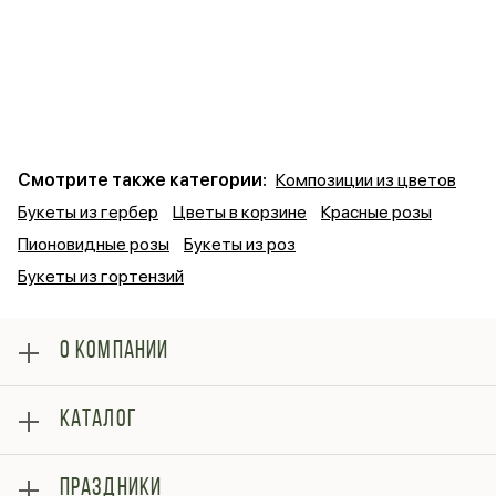
Смотрите также категории:
Композиции из цветов
Букеты из гербер
Цветы в корзине
Красные розы
Пионовидные розы
Букеты из роз
Букеты из гортензий
О КОМПАНИИ
О нас
КАТАЛОГ
Оплата
Отзывы
Розы
Блог
ПРАЗДНИКИ
Букеты