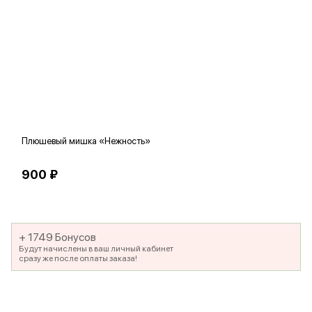
Плюшевый мишка «Нежность»
В
900 ₽
5
+ 1749 Бонусов
Будут начислены в ваш личный кабинет
сразу же после оплаты заказа!