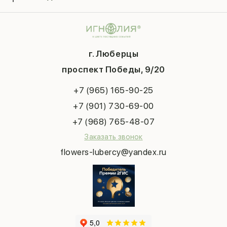
Гарантии
Композиции
Контакты
14 февраля
Подарки
Доставка
День матери
Шарики
Вопросы и ответы
1 сентября
Хиты продаж
Система скидок
г. Люберцы
День учителя
Букет невесты
Конфиденциальность
Новый год
проспект Победы, 9/20
Сухоцветы
Публичная оферта
Пасха
Повод
Наша публикация
+7 (965) 165-90-25
Последний звонок
Выпускной
+7 (901) 730-69-00
Татьянин день
+7 (968) 765-48-07
Заказать звонок
flowers-lubercy@yandex.ru