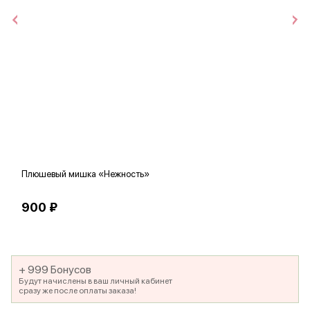
Плюшевый мишка «Нежность»
В
900 ₽
5
+ 999 Бонусов
Будут начислены в ваш личный кабинет
сразу же после оплаты заказа!