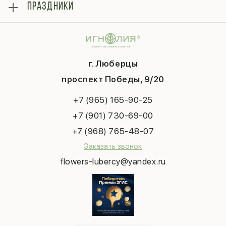
Блог
ПРАЗДНИКИ
Букеты
Гарантии
Композиции
Контакты
14 февраля
Подарки
Доставка
День матери
Шарики
Вопросы и ответы
1 сентября
Хиты продаж
Система скидок
г. Люберцы
День учителя
Букет невесты
Конфиденциальность
Новый год
проспект Победы, 9/20
Сухоцветы
Публичная оферта
Пасха
Повод
Наша публикация
+7 (965) 165-90-25
Последний звонок
Выпускной
+7 (901) 730-69-00
Татьянин день
+7 (968) 765-48-07
Заказать звонок
flowers-lubercy@yandex.ru