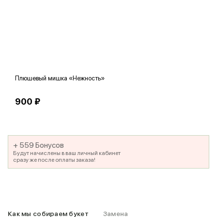
Плюшевый мишка «Нежность»
В
900 ₽
5
+ 559 Бонусов
Будут начислены в ваш личный кабинет
сразу же после оплаты заказа!
Как мы собираем букет
Замена