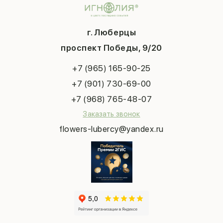
Подарки
Доставка
День матери
Шарики
Вопросы и ответы
1 сентября
Хиты продаж
Система скидок
г. Люберцы
День учителя
Букет невесты
Конфиденциальность
Новый год
проспект Победы, 9/20
Сухоцветы
Публичная оферта
Пасха
Повод
Наша публикация
+7 (965) 165-90-25
Последний звонок
Выпускной
+7 (901) 730-69-00
Татьянин день
+7 (968) 765-48-07
Заказать звонок
flowers-lubercy@yandex.ru