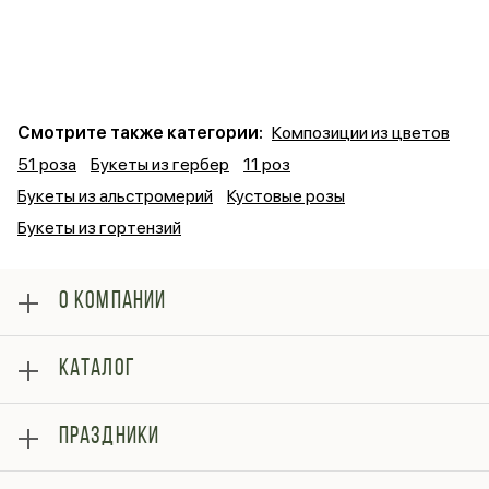
Смотрите также категории:
Композиции из цветов
51 роза
Букеты из гербер
11 роз
Букеты из альстромерий
Кустовые розы
Букеты из гортензий
О КОМПАНИИ
О нас
КАТАЛОГ
Оплата
Отзывы
Розы
Блог
ПРАЗДНИКИ
Букеты
Гарантии
Композиции
Контакты
14 февраля