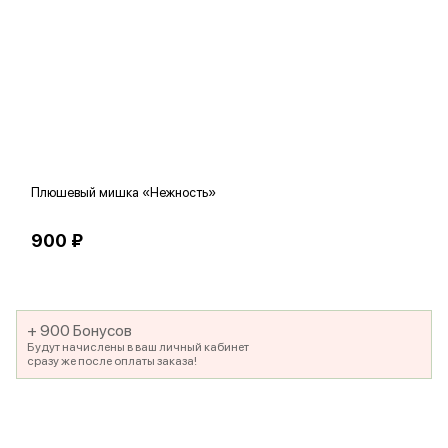
Плюшевый мишка «Нежность»
В
900 ₽
5
+ 900 Бонусов
Будут начислены в ваш личный кабинет
сразу же после оплаты заказа!