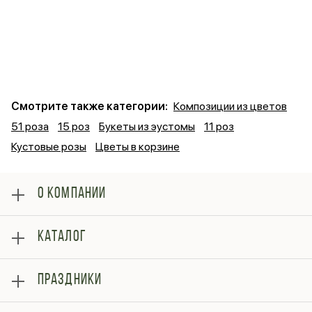
Смотрите также категории:
Композиции из цветов
51 роза
15 роз
Букеты из эустомы
11 роз
Кустовые розы
Цветы в корзине
О КОМПАНИИ
О нас
КАТАЛОГ
Оплата
Отзывы
Розы
Блог
ПРАЗДНИКИ
Букеты
Гарантии
Композиции
Контакты
14 февраля