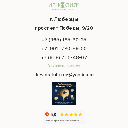
Подарки
Доставка
День матери
Шарики
Вопросы и ответы
1 сентября
Хиты продаж
Система скидок
г. Люберцы
День учителя
Букет невесты
Конфиденциальность
Новый год
проспект Победы, 9/20
Сухоцветы
Публичная оферта
Пасха
Повод
Наша публикация
+7 (965) 165-90-25
Последний звонок
Выпускной
+7 (901) 730-69-00
Татьянин день
+7 (968) 765-48-07
Заказать звонок
flowers-lubercy@yandex.ru