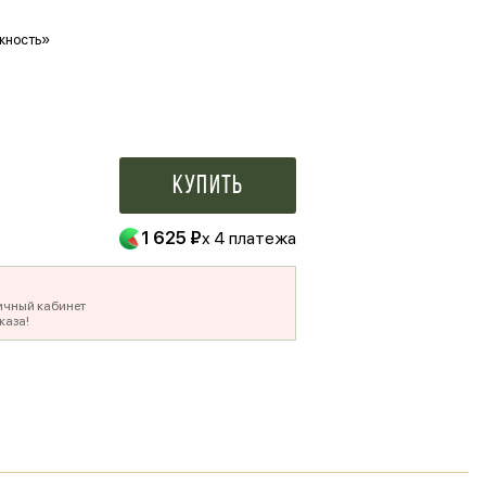
жность»
Ваше фото в букете
500 ₽
Купить
1 625 ₽
x 4 платежа
ичный кабинет
каза!