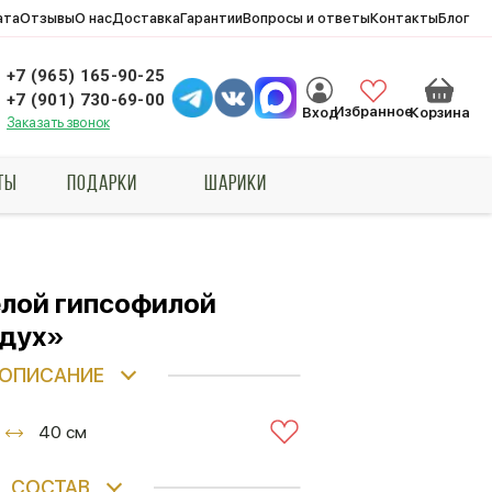
ата
Отзывы
О нас
Доставка
Гарантии
Вопросы и ответы
Контакты
Блог
+7 (965) 165-90-25
+7 (901) 730-69-00
Избранное
Вход
Корзина
Заказать звонок
ТЫ
ПОДАРКИ
ШАРИКИ
елой гипсофилой
здух»
ОПИСАНИЕ
40 см
СОСТАВ