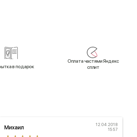
Оплата частями Яндекс
ытка в подарок
сплит
12.04.2018
Михаил
Е
15:57