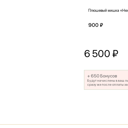
Плюшевый мишка «Не
900 ₽
6 500
₽
+ 650 Бонусов
Будут начислены в ваш л
сразу же после оплаты за