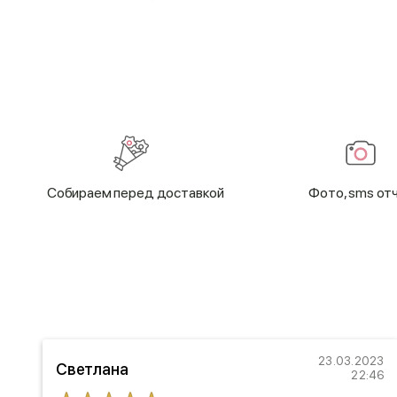
Cобираем перед доставкой
Фото, sms от
20
23.03.2023
Светлана
27
22:46