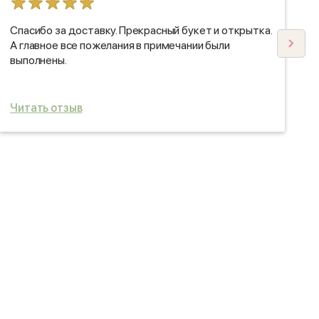
Спасибо за доставку. Прекрасный букет и открытка.
К
А главное все пожелания в примечании были
ч
выполнены.
с
б
Читать отзыв
Ч