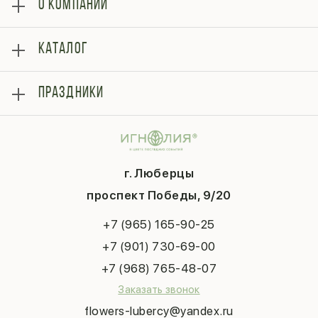
О КОМПАНИИ
О нас
КАТАЛОГ
Оплата
Отзывы
Розы
Блог
ПРАЗДНИКИ
Букеты
Гарантии
Композиции
Контакты
14 февраля
Подарки
Доставка
День матери
Шарики
Вопросы и ответы
1 сентября
Хиты продаж
Система скидок
г. Люберцы
День учителя
Букет невесты
Конфиденциальность
Новый год
проспект Победы, 9/20
Сухоцветы
Публичная оферта
Пасха
Повод
Наша публикация
+7 (965) 165-90-25
Последний звонок
Выпускной
+7 (901) 730-69-00
Татьянин день
+7 (968) 765-48-07
Заказать звонок
flowers-lubercy@yandex.ru