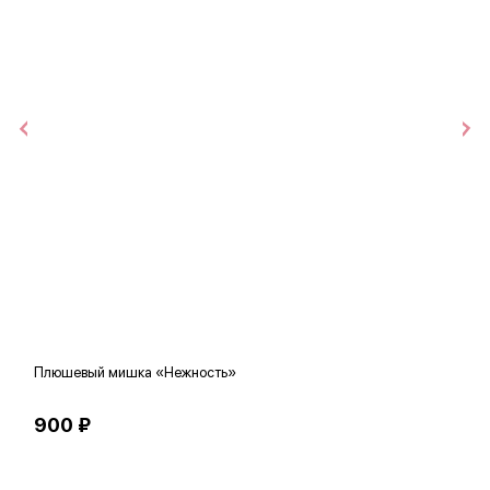
Плюшевый мишка «Нежность»
В
900 ₽
5