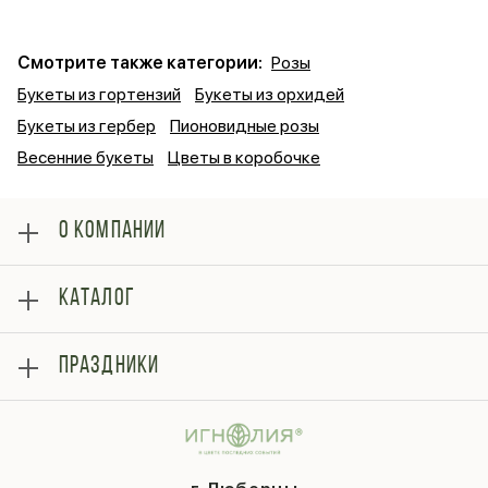
Смотрите также категории:
Розы
Букеты из гортензий
Букеты из орхидей
Букеты из гербер
Пионовидные розы
Весенние букеты
Цветы в коробочке
О КОМПАНИИ
О нас
КАТАЛОГ
Оплата
Отзывы
Розы
Блог
ПРАЗДНИКИ
Букеты
Гарантии
Композиции
Контакты
14 февраля
Подарки
Доставка
День матери
Шарики
Вопросы и ответы
1 сентября
Хиты продаж
Система скидок