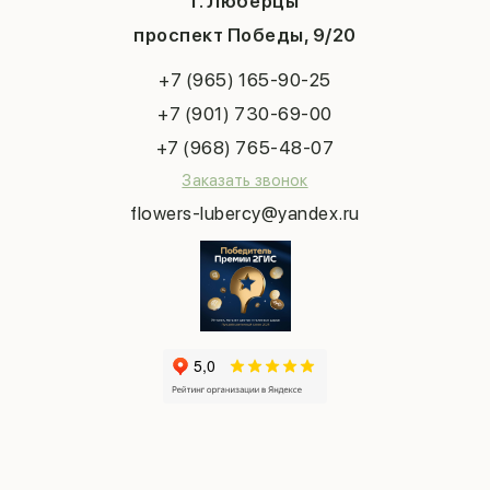
г. Люберцы
День учителя
Букет невесты
Конфиденциальность
Новый год
проспект Победы, 9/20
Сухоцветы
Публичная оферта
Пасха
Повод
Наша публикация
+7 (965) 165-90-25
Последний звонок
Выпускной
+7 (901) 730-69-00
Татьянин день
+7 (968) 765-48-07
Заказать звонок
flowers-lubercy@yandex.ru