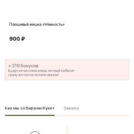
Плюшевый мишка «Нежность»
В
900 ₽
5
+ 219 Бонусов
Будут начислены в ваш личный кабинет
сразу же после оплаты заказа!
Как мы собираем букет
Замена