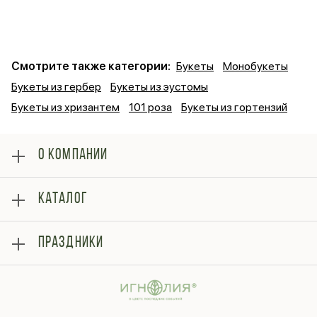
Смотрите также категории:
Букеты
Монобукеты
Букеты из гербер
Букеты из эустомы
Букеты из хризантем
101 роза
Букеты из гортензий
О КОМПАНИИ
О нас
КАТАЛОГ
Оплата
Отзывы
Розы
Блог
ПРАЗДНИКИ
Букеты
Гарантии
Композиции
Контакты
14 февраля
Подарки
Доставка
День матери
Шарики
Вопросы и ответы
1 сентября
Хиты продаж