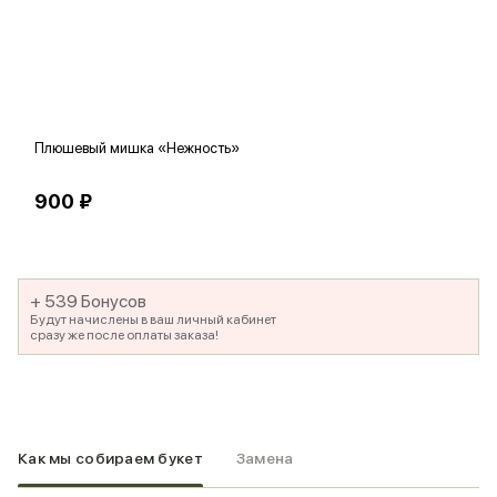
Плюшевый мишка «Нежность»
В
900 ₽
5
+ 539 Бонусов
Будут начислены в ваш личный кабинет
сразу же после оплаты заказа!
Как мы собираем букет
Замена