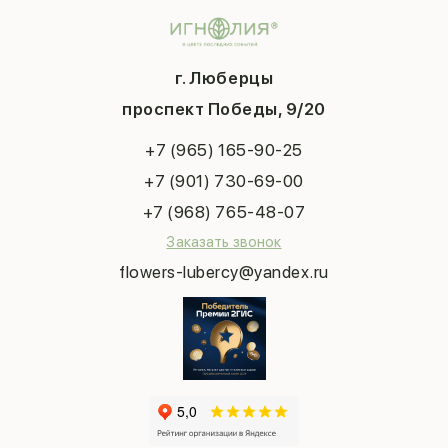
Контакты
14 февраля
Подарки
Доставка
День матери
Шарики
Вопросы и ответы
1 сентября
Хиты продаж
Система скидок
г. Люберцы
День учителя
Букет невесты
Конфиденциальность
Новый год
проспект Победы, 9/20
Сухоцветы
Публичная оферта
Пасха
Повод
Наша публикация
+7 (965) 165-90-25
Последний звонок
Выпускной
+7 (901) 730-69-00
Татьянин день
+7 (968) 765-48-07
Заказать звонок
flowers-lubercy@yandex.ru