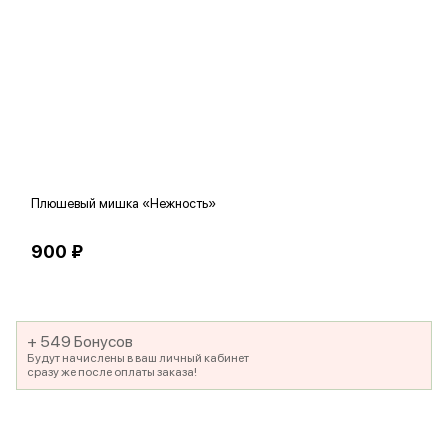
Плюшевый мишка «Нежность»
В
900 ₽
5
+ 549 Бонусов
Будут начислены в ваш личный кабинет
сразу же после оплаты заказа!