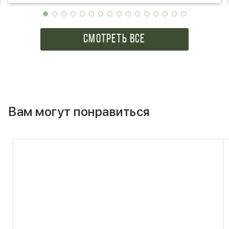
Ваши постоянные клиенты, а также буду
рекомендовать Вас всем своим знакомым . Ещё раз
спасибо за те приятные моменты, которые Вы даёте
возможность доставлять нашим любимым! И да,
СМОТРЕТЬ ВСЕ
цены тоже радуют! Спаибо!!!
Вам могут понравиться