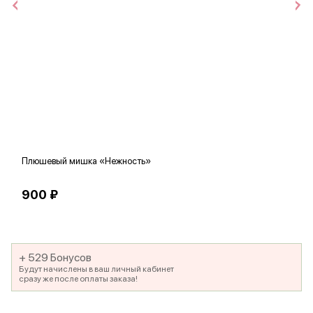
Плюшевый мишка «Нежность»
В
900 ₽
5
+ 529 Бонусов
Будут начислены в ваш личный кабинет
сразу же после оплаты заказа!