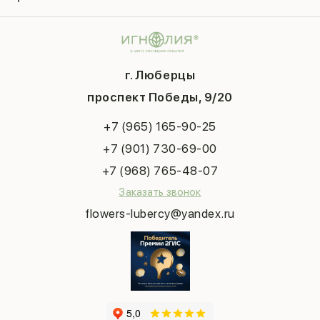
Гарантии
Композиции
Контакты
14 февраля
Подарки
Доставка
День матери
Шарики
Вопросы и ответы
1 сентября
Хиты продаж
Система скидок
г. Люберцы
День учителя
Букет невесты
Конфиденциальность
Новый год
проспект Победы, 9/20
Сухоцветы
Публичная оферта
Пасха
Повод
Наша публикация
+7 (965) 165-90-25
Последний звонок
Выпускной
+7 (901) 730-69-00
Татьянин день
+7 (968) 765-48-07
Заказать звонок
flowers-lubercy@yandex.ru