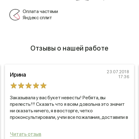
Оплата частями
Яндекс сплит
Отзывы о нашей работе
23.07.2018
Ирина
17:36
Заказывала у вас букет невесты! Ребята, вы
прелесть!!! Сказать что я всем довольна это значит
ни сказать ничего, я в восторге, четко
проконсультировали, учли все пожалания, доставили в
желаемое время, букет ооооочень красивый, свежий,
весь день радовал всех своей красотой! Спасибо
Читать отзыв
огромное за ваш труд !