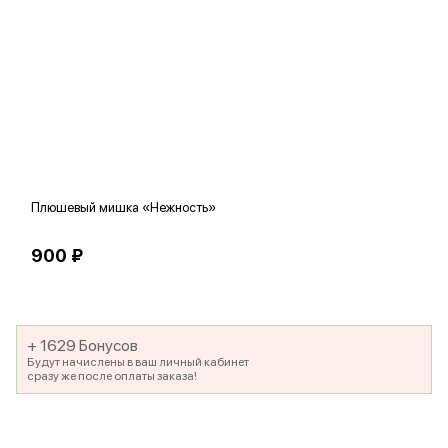
Плюшевый мишка «Нежность»
В
900 ₽
5
+ 1629 Бонусов
Будут начислены в ваш личный кабинет
сразу же после оплаты заказа!