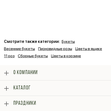
Смотрите также категории:
Букеты
Весенние букеты
Пионовидные розы
Цветы в ящике
11 роз
Сборные букеты
Цветы в корзине
О КОМПАНИИ
О нас
КАТАЛОГ
Оплата
Отзывы
Розы
Блог
ПРАЗДНИКИ
Букеты
Гарантии
Композиции