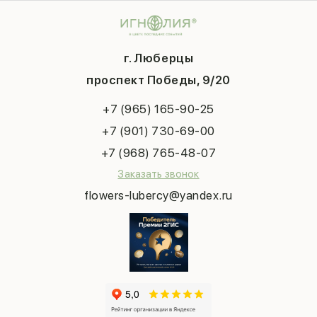
Контакты
14 февраля
Подарки
Доставка
День матери
Шарики
Вопросы и ответы
1 сентября
Хиты продаж
Система скидок
г. Люберцы
День учителя
Букет невесты
Конфиденциальность
Новый год
проспект Победы, 9/20
Сухоцветы
Публичная оферта
Пасха
Повод
Наша публикация
+7 (965) 165-90-25
Последний звонок
Выпускной
+7 (901) 730-69-00
Татьянин день
+7 (968) 765-48-07
Заказать звонок
flowers-lubercy@yandex.ru