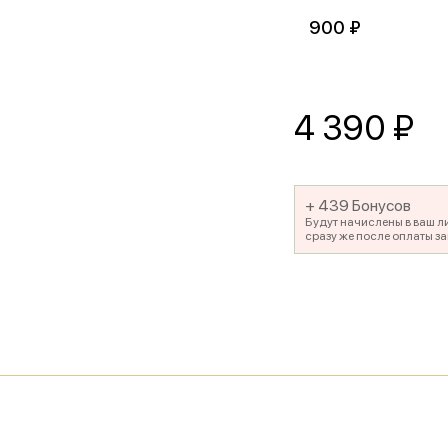
900 ₽
4 390
₽
+ 439 Бонусов
Будут начислены в ваш л
сразу же после оплаты за