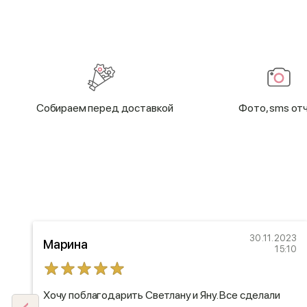
Cобираем перед доставкой
Фото, sms от
18
30.11.2023
Марина
06
15:10
!
Хочу поблагодарить Светлану и Яну. Все сделали