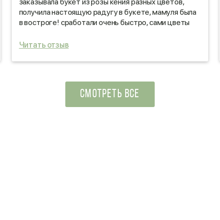
заказывала букет из розы кения разных цветов,
получила настоящую радугу в букете, мамуля была
в востроге! сработали очень быстро, сами цветы
были не пожухшие, отличного качества!
обязательно обращусь еще удачи вам и развития!
Читать отзыв
СМОТРЕТЬ ВСЕ