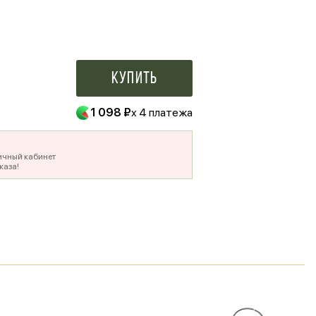
500 ₽
Купить
1 098 ₽
x 4 платежа
ичный кабинет
каза!