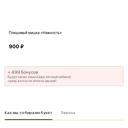
Плюшевый мишка «Нежность»
В
900 ₽
5
+ 499 Бонусов
Будут начислены в ваш личный кабинет
сразу же после оплаты заказа!
Как мы собираем букет
Замена