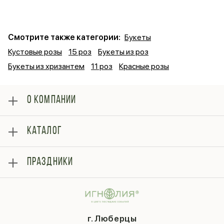
Смотрите также категории:
Букеты
Кустовые розы
15 роз
Букеты из роз
Букеты из хризантем
11 роз
Красные розы
О КОМПАНИИ
О нас
КАТАЛОГ
Оплата
Отзывы
Розы
Блог
ПРАЗДНИКИ
Букеты
Гарантии
Композиции
Контакты
14 февраля
Подарки
Доставка
День матери
Шарики
Вопросы и ответы
1 сентября
Хиты продаж
Система скидок
г. Люберцы
День учителя
Букет невесты