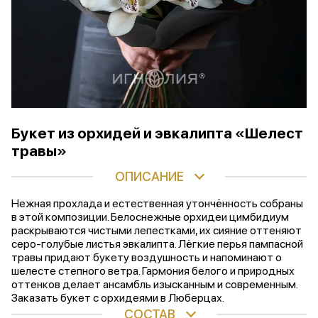
Букет из орхидей и эвкалипта «Шелест
травы»
ОПИСАНИЕ
Нежная прохлада и естественная утончённость собраны
в этой композиции. Белоснежные орхидеи цимбидиум
раскрываются чистыми лепестками, их сияние оттеняют
серо-голубые листья эвкалипта. Лёгкие перья пампасной
травы придают букету воздушность и напоминают о
шелесте степного ветра. Гармония белого и природных
оттенков делает ансамбль изысканным и современным.
Заказать букет с орхидеями в Люберцах.
СОСТАВ