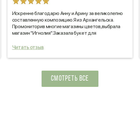
Искренне благодарю Анну и Арину за великолепно
составленную композицию.Я из Архангельска.
Промониторив многие магазины цветов,выбрала
магазин "Игнолия".Заказала букет для
подруги,которая живёт в Люберцах. Были
сомнения,но после разговора с Ариной,которая
Читать отзыв
очень доброжелательно выслушала все мои
пожелания и ответила на все интересующие меня
вопросы,сомнения развеялись. Получился очень
красивый и нежный букет,который был доставлен в
СМОТРЕТЬ ВСЕ
назначенное время. Мы все очень довольны!)))
Спасибо огромное за профессионализм и высокое
качество обслуживания?