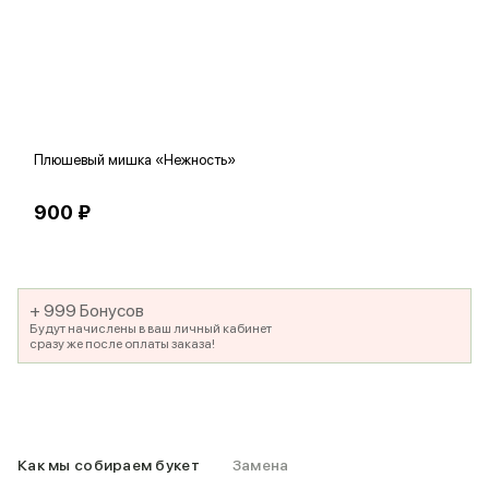
Плюшевый мишка «Нежность»
В
900 ₽
5
+ 999 Бонусов
Будут начислены в ваш личный кабинет
сразу же после оплаты заказа!
Как мы собираем букет
Замена