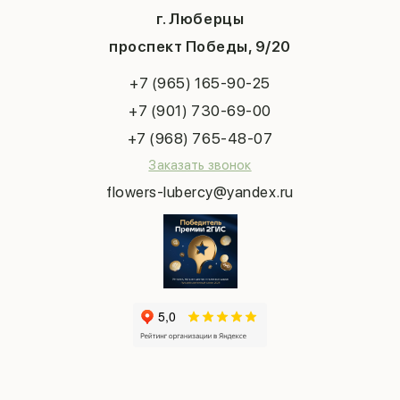
Хиты продаж
Система скидок
г. Люберцы
День учителя
Букет невесты
Конфиденциальность
Новый год
проспект Победы, 9/20
Сухоцветы
Публичная оферта
Пасха
Повод
Наша публикация
+7 (965) 165-90-25
Последний звонок
Выпускной
+7 (901) 730-69-00
Татьянин день
+7 (968) 765-48-07
Заказать звонок
flowers-lubercy@yandex.ru