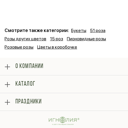
Смотрите также категории:
Букеты
51 роза
Розы других цветов
15 роз
Пионовидные розы
Розовые розы
Цветы в коробочке
О КОМПАНИИ
О нас
КАТАЛОГ
Оплата
Отзывы
Розы
Блог
ПРАЗДНИКИ
Букеты
Гарантии
Композиции
Контакты
14 февраля
Подарки
Доставка
День матери
Шарики
Вопросы и ответы
1 сентября