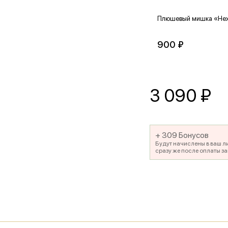
Плюшевый мишка «Не
900 ₽
3 090
₽
+ 309 Бонусов
Будут начислены в ваш л
сразу же после оплаты за