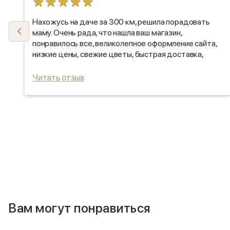
)
Нахожусь на даче за 300 км, решила порадовать
маму. Очень рада, что нашла ваш магазин,
понравилось все, великолепное оформление сайта,
низкие цены, свежие цветы, быстрая доставка,
вежливые консультанты и фото отчет. Сюрприз
удался маме все понравилось. Буду рекомендовать
Читать отзыв
ваш магазин всем моим друзьям и близким.
Рекомендую на 100%. Спасибо Вам огромное.
Вам могут понравиться