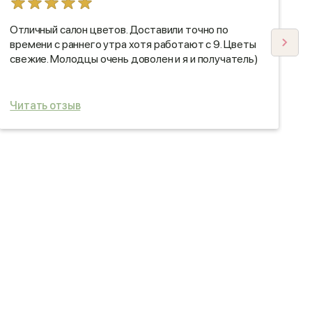
Отличный салон цветов. Доставили точно по
З
времени с раннего утра хотя работают с 9. Цветы
р
свежие. Молодцы очень доволен и я и получатель)
н
Л
Читать отзыв
Ч