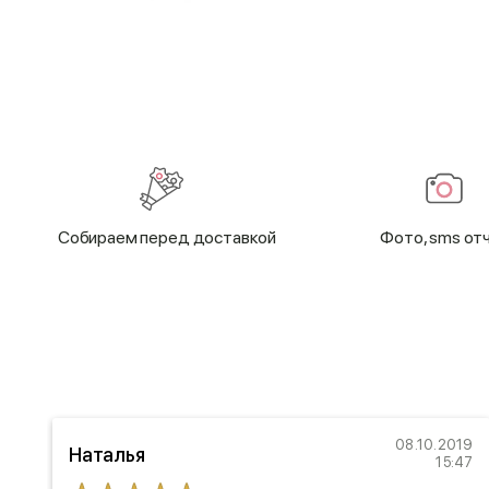
Cобираем перед доставкой
Фото, sms от
18
08.10.2019
Наталья
25
15:47