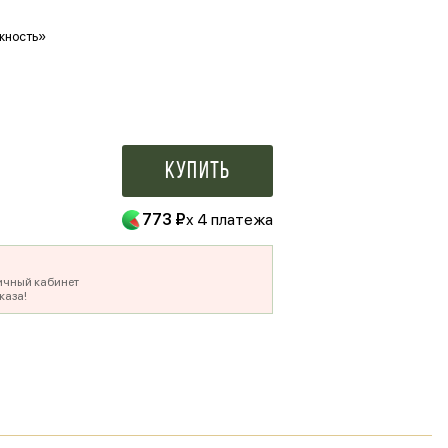
жность»
Ваше фото в букете
500 ₽
Купить
773 ₽
x 4 платежа
ичный кабинет
каза!