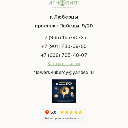
Доставка
День матери
Шарики
Вопросы и ответы
1 сентября
Хиты продаж
Система скидок
г. Люберцы
День учителя
Букет невесты
Конфиденциальность
Новый год
проспект Победы, 9/20
Сухоцветы
Публичная оферта
Пасха
Повод
Наша публикация
+7 (965) 165-90-25
Последний звонок
Выпускной
+7 (901) 730-69-00
Татьянин день
+7 (968) 765-48-07
Заказать звонок
flowers-lubercy@yandex.ru