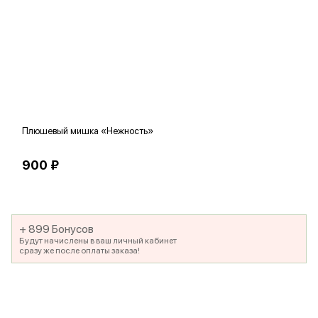
Плюшевый мишка «Нежность»
В
900 ₽
5
+ 899 Бонусов
Будут начислены в ваш личный кабинет
сразу же после оплаты заказа!