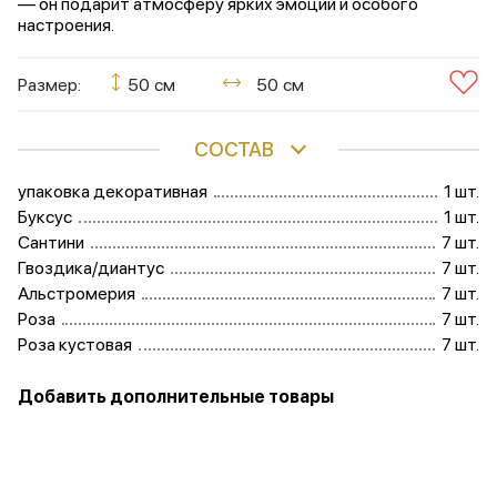
— он подарит атмосферу ярких эмоций и особого
настроения.
Размер:
50 см
50 см
СОСТАВ
упаковка декоративная
1 шт.
Буксус
1 шт.
Сантини
7 шт.
Гвоздика/диантус
7 шт.
Альстромерия
7 шт.
Роза
7 шт.
Роза кустовая
7 шт.
Добавить дополнительные товары