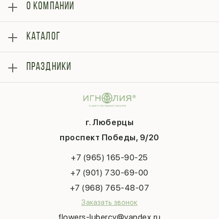
О КОМПАНИИ
О нас
КАТАЛОГ
Оплата
Отзывы
Розы
Блог
ПРАЗДНИКИ
Букеты
Гарантии
Композиции
Контакты
14 февраля
Подарки
Доставка
День матери
Шарики
Вопросы и ответы
1 сентября
Хиты продаж
Система скидок
г. Люберцы
День учителя
Букет невесты
Конфиденциальность
Новый год
проспект Победы, 9/20
Сухоцветы
Публичная оферта
Пасха
Повод
Наша публикация
+7 (965) 165-90-25
Последний звонок
Выпускной
+7 (901) 730-69-00
Татьянин день
+7 (968) 765-48-07
Заказать звонок
flowers-lubercy@yandex.ru