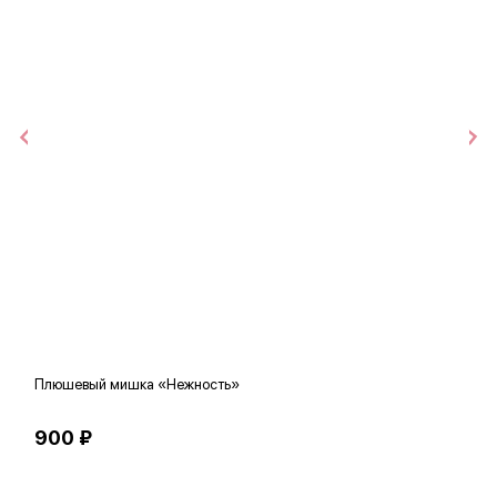
Плюшевый мишка «Нежность»
В
900 ₽
5