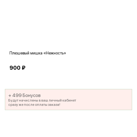
Плюшевый мишка «Нежность»
В
900 ₽
5
+ 499 Бонусов
Будут начислены в ваш личный кабинет
сразу же после оплаты заказа!