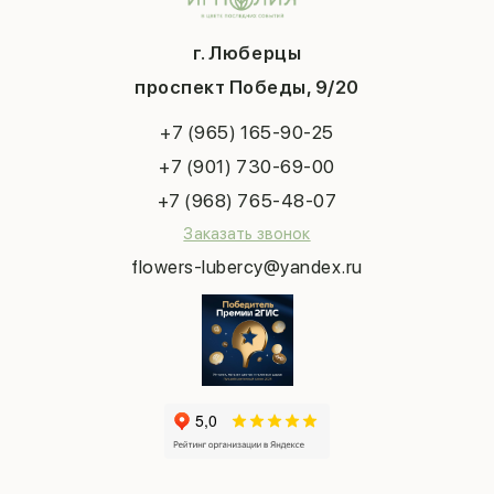
День матери
Шарики
Вопросы и ответы
1 сентября
Хиты продаж
Система скидок
г. Люберцы
День учителя
Букет невесты
Конфиденциальность
Новый год
проспект Победы, 9/20
Сухоцветы
Публичная оферта
Пасха
Повод
Наша публикация
+7 (965) 165-90-25
Последний звонок
Выпускной
+7 (901) 730-69-00
Татьянин день
+7 (968) 765-48-07
Заказать звонок
flowers-lubercy@yandex.ru