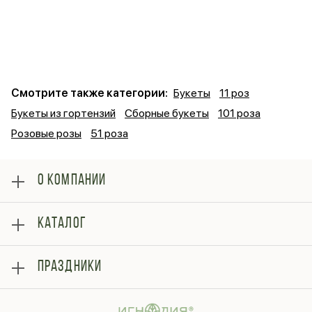
Смотрите также категории:
Букеты
11 роз
Букеты из гортензий
Сборные букеты
101 роза
Розовые розы
51 роза
О КОМПАНИИ
О нас
КАТАЛОГ
Оплата
Отзывы
Розы
Блог
ПРАЗДНИКИ
Букеты
Гарантии
Композиции
Контакты
14 февраля
Подарки
Доставка