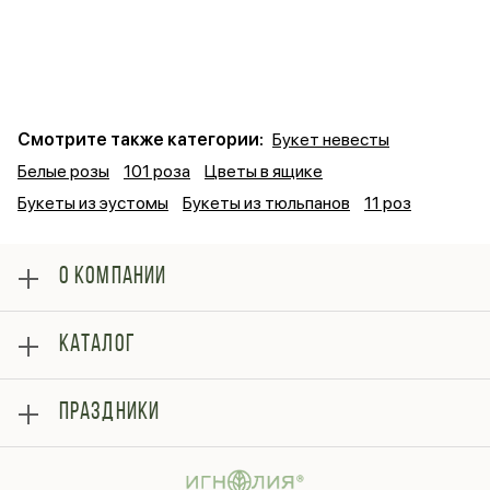
Смотрите также категории:
Букет невесты
Белые розы
101 роза
Цветы в ящике
Букеты из эустомы
Букеты из тюльпанов
11 роз
О КОМПАНИИ
О нас
КАТАЛОГ
Оплата
Отзывы
Розы
Блог
ПРАЗДНИКИ
Букеты
Гарантии
Композиции
Контакты
14 февраля
Подарки
Доставка
День матери