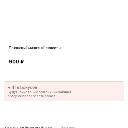
Плюшевый мишка «Нежность»
В
900 ₽
5
+ 419 Бонусов
Будут начислены в ваш личный кабинет
сразу же после оплаты заказа!
Как мы собираем букет
Замена