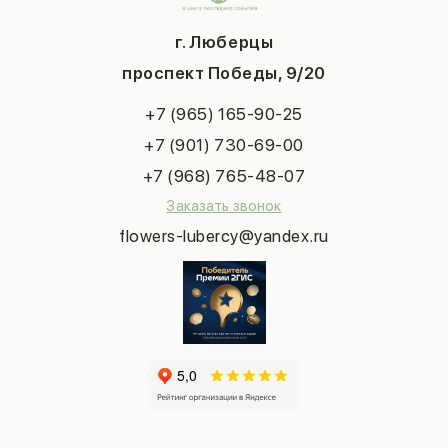
Шарики
Вопросы и ответы
1 сентября
Хиты продаж
Система скидок
г. Люберцы
День учителя
Букет невесты
Конфиденциальность
Новый год
проспект Победы, 9/20
Сухоцветы
Публичная оферта
Пасха
Повод
Наша публикация
+7 (965) 165-90-25
Последний звонок
Выпускной
+7 (901) 730-69-00
Татьянин день
+7 (968) 765-48-07
Заказать звонок
flowers-lubercy@yandex.ru